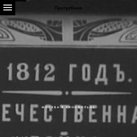
ПрогулКино
МОСКВА В КИНОФИЛЬМЕ