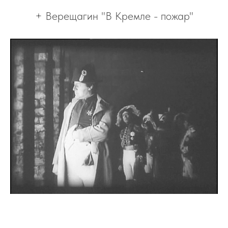
+ Верещагин "В Кремле - пожар"