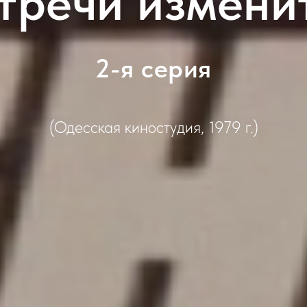
тречи изменит
2-я серия
(Одесская киностудия, 1979 г.)